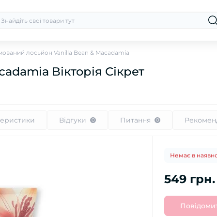
ований лосьйон Vanilla Bean & Macadamia
cadamia Вікторія Сікрет
теристики
Відгуки
Питання
Рекомен
0
0
Немає в наявно
549 грн.
Повідомит