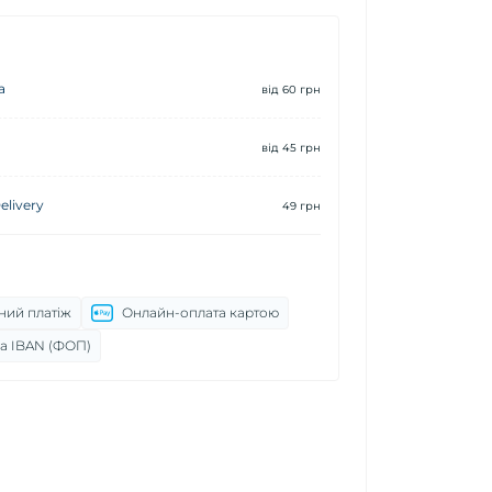
а
від 60 грн
від 45 грн
livery
49 грн
ний платіж
Онлайн-оплата картою
а IBAN (ФОП)