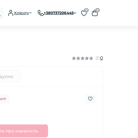
0
0
Клієнту
+380737206445
0
дуємо
сті
и про наявність