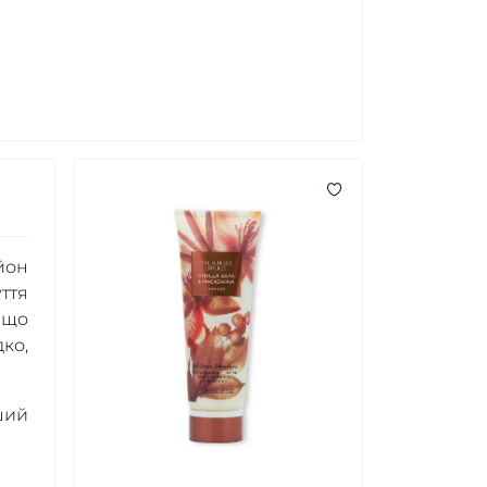
йон
ття
 що
ко,
ший