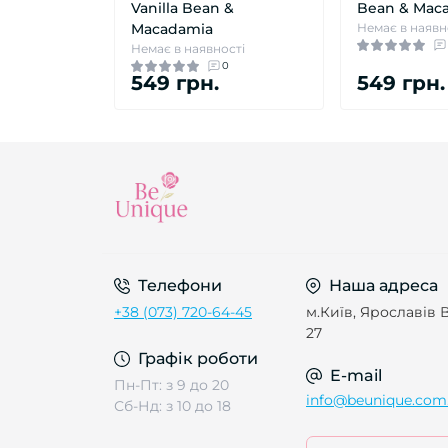
Vanilla Bean &
Bean & Mac
Macadamia
Немає в наявн
Немає в наявності
0
549 грн.
549 грн.
Телефони
Наша адреса
+38 (073) 720-64-45
м.Київ, Ярославів В
27
Графік роботи
E-mail
Пн-Пт: з 9 до 20
info@beunique.com
Сб-Нд: з 10 до 18