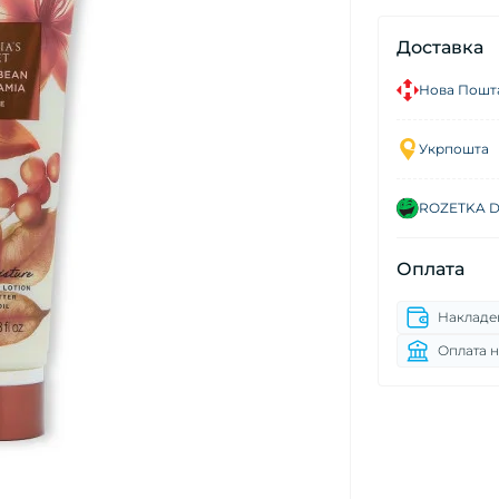
Доставка
Нова Пошт
Укрпошта
ROZETKA De
Оплата
Накладе
Оплата н