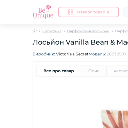
Каталог товарів
Косметика
Парфумовані лосьйони
Парфум
Лосьйон Vanilla Bean & Ma
Виробник:
Victoria's Secret
Модель:
26838997
Все про товар
Опис
Харак