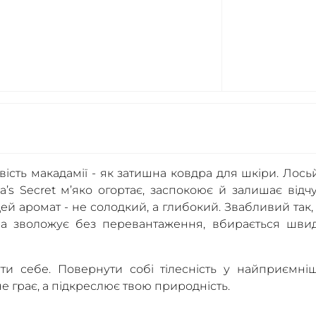
вість макадамії - як затишна ковдра для шкіри. Лось
ia’s Secret м’яко огортає, заспокоює й залишає відчу
ей аромат - не солодкий, а глибокий. Звабливий так,
ла зволожує без перевантаження, вбирається швид
ути себе. Повернути собі тілесність у найприємні
а не грає, а підкреслює твою природність.