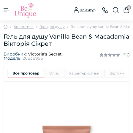
0
Клієнту
Косметика
Гелі для душу
Гель для душу Vanilla Bean & Mac
Гель для душу Vanilla Bean & Macadamia
Вікторія Сікрет
Виробник:
Victoria's Secret
0
Модель:
26838995
Все про товар
Опис
Характеристики
Відгуки
0