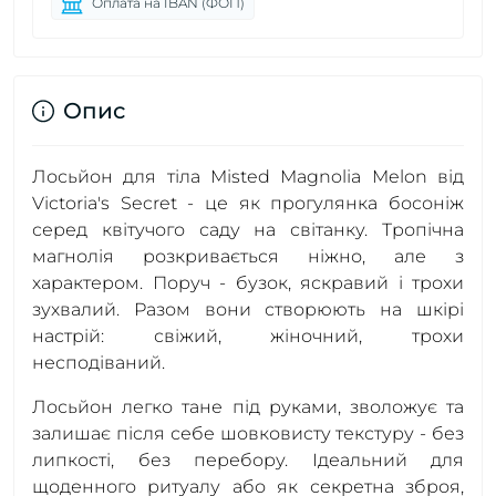
Оплата на IBAN (ФОП)
Опис
Лосьйон для тіла Misted Magnolia Melon від
Victoria's Secret - це як прогулянка босоніж
серед квітучого саду на світанку. Тропічна
магнолія розкривається ніжно, але з
характером. Поруч - бузок, яскравий і трохи
зухвалий. Разом вони створюють на шкірі
настрій: свіжий, жіночний, трохи
несподіваний.
Лосьйон легко тане під руками, зволожує та
залишає після себе шовковисту текстуру - без
липкості, без перебору. Ідеальний для
щоденного ритуалу або як секретна зброя,