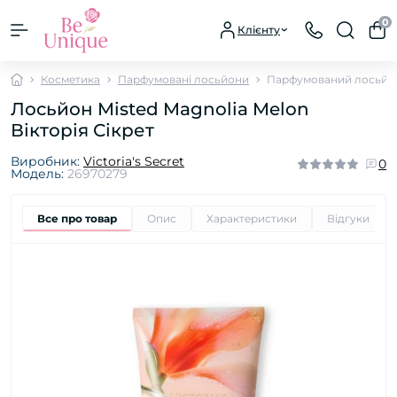
0
Клієнту
Косметика
Парфумовані лосьйони
Парфумований лосьйон 
Лосьйон Misted Magnolia Melon
Вікторія Сікрет
Виробник:
Victoria's Secret
0
Модель:
26970279
Все про товар
Опис
Характеристики
Відгуки
0