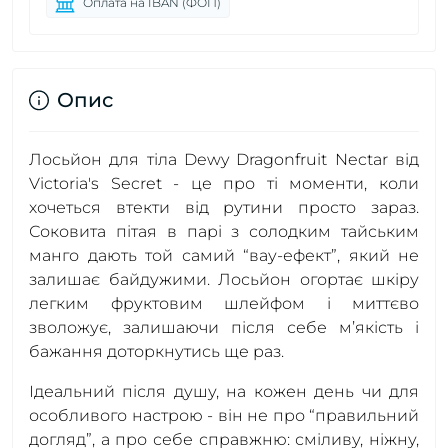
Оплата на IBAN (ФОП)
Опис
Лосьйон для тіла Dewy Dragonfruit Nectar від
Victoria's Secret - це про ті моменти, коли
хочеться втекти від рутини просто зараз.
Соковита пітая в парі з солодким тайським
манго дають той самий “вау-ефект”, який не
залишає байдужими. Лосьйон огортає шкіру
легким фруктовим шлейфом і миттєво
зволожує, залишаючи після себе м’якість і
бажання доторкнутись ще раз.
Ідеальний після душу, на кожен день чи для
особливого настрою - він не про “правильний
догляд”, а про себе справжню: сміливу, ніжну,