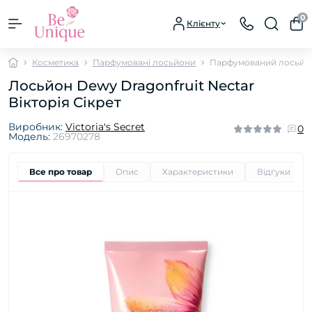
0
Клієнту
Косметика
Парфумовані лосьйони
Парфумований лосьйон 
Лосьйон Dewy Dragonfruit Nectar
Вікторія Сікрет
Виробник:
Victoria's Secret
0
Модель:
26970278
Все про товар
Опис
Характеристики
Відгуки
0