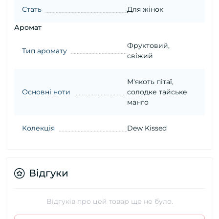
Стать
Для жінок
Аромат
Фруктовий,
Тип аромату
свіжий
М'якоть пітаї,
Основні ноти
солодке тайське
манго
Колекція
Dew Kissed
Відгуки
Відгуків про цей товар ще не було.