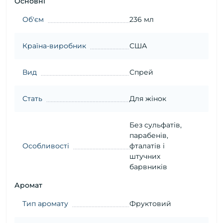
Основні
Об'єм
236 мл
Країна-виробник
США
Вид
Спрей
Стать
Для жінок
Без сульфатів,
парабенів,
Особливості
фталатів і
штучних
барвників
Аромат
Тип аромату
Фруктовий