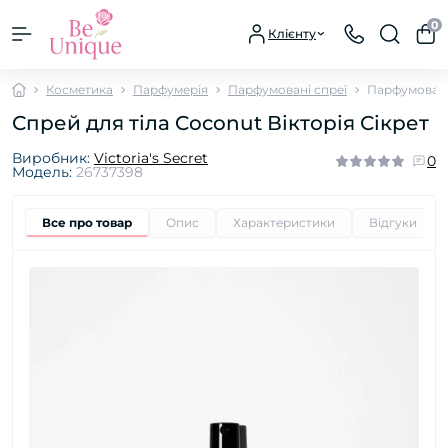
0
Клієнту
Косметика
Парфумерія
Парфумовані спреї
Парфумован
Спрей для тіла Coconut Вікторія Сікрет
Виробник:
Victoria's Secret
0
Модель:
26737398
Все про товар
Опис
Характеристики
Відгуки
0