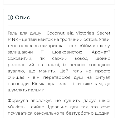
Опис
Гель для душу Coconut від Victoria’s Secret
PINK - це твій квиток на тропічний острів. Уяви:
тепла кокосова хмаринка ніжно обіймає шкіру,
залишаючи її шовковистою. Аромат?
Соковитий, як свіжий кокос, щойно
розколений на пляжі, із легкою солодкою
вуаллю, що манить. Цей гель не просто
очищає - він перетворює душ на ритуал
насолоди. Кілька крапель - і ти вже там, де
шумлять пальми.
Формула зволожує, не сушить, дарує шкірі
м’якість і сяйво. Ідеально для тих, хто хоче
почуватися сексуально та безтурботно щодня.