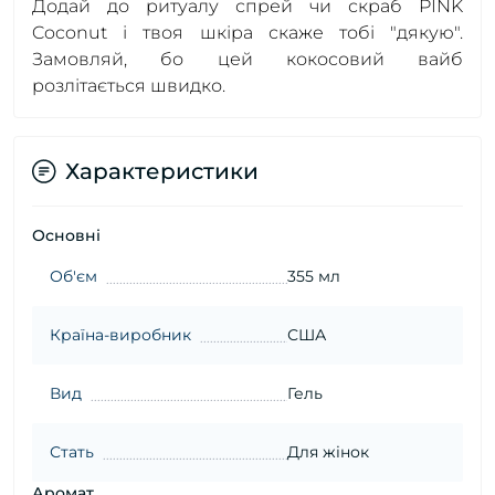
Додай до ритуалу спрей чи скраб PINK
Coconut і твоя шкіра скаже тобі "дякую".
Замовляй, бо цей кокосовий вайб
розлітається швидко.
Характеристики
Основні
Об'єм
355 мл
Країна-виробник
США
Вид
Гель
Стать
Для жінок
Аромат