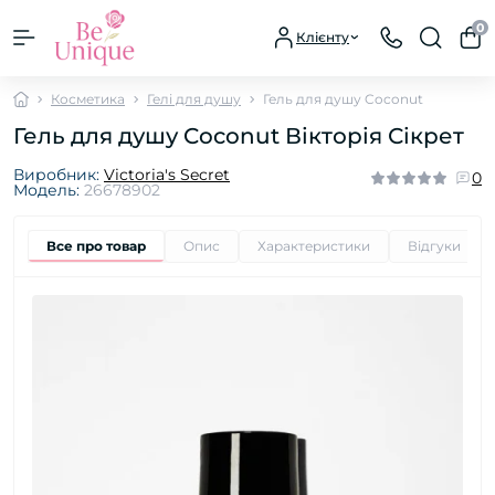
0
Клієнту
Косметика
Гелі для душу
Гель для душу Coconut
Гель для душу Coconut Вікторія Сікрет
Виробник:
Victoria's Secret
0
Модель:
26678902
Все про товар
Опис
Характеристики
Відгуки
0