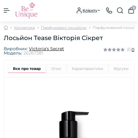
0
Клієнту
Косметика
Парфумовані лосьйони
Парфумований лосьйон
Лосьйон Tease Вікторія Сікрет
Виробник:
Victoria's Secret
0
Модель:
26267381
Все про товар
Опис
Характеристики
Відгуки
0