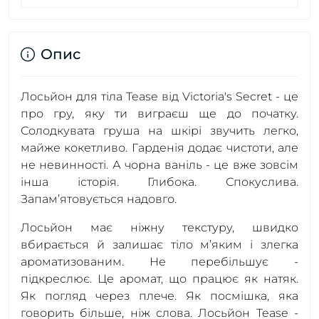
Опис
Лосьйон для тіла Tease від Victoria's Secret - це
про гру, яку ти виграєш ще до початку.
Солодкувата груша на шкірі звучить легко,
майже кокетливо. Гарденія додає чистоти, але
не невинності. А чорна ваніль - це вже зовсім
інша історія. Глибока. Спокуслива.
Запам’ятовується надовго.
Лосьйон має ніжну текстуру, швидко
вбирається й залишає тіло м’яким і злегка
ароматизованим. Не перебільшує -
підкреслює. Це аромат, що працює як натяк.
Як погляд через плече. Як посмішка, яка
говорить більше, ніж слова. Лосьйон Tease -