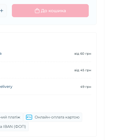
До кошика
а
від 60 грн
від 45 грн
livery
49 грн
ний платіж
Онлайн-оплата картою
а IBAN (ФОП)