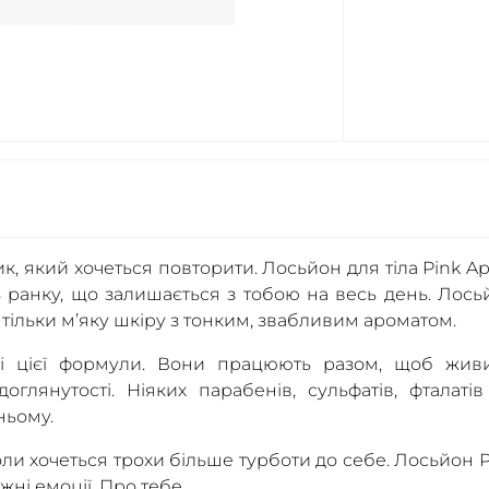
ик, який хочеться повторити. Лосьйон для тіла Pink A
ість ранку, що залишається з тобою на весь день. Лос
 тільки м’яку шкіру з тонким, звабливим ароматом.
рі цієї формули. Вони працюють разом, щоб живи
оглянутості. Ніяких парабенів, сульфатів, фталатів
ньому.
оли хочеться трохи більше турботи до себе. Лосьйон P
жні емоції. Про тебе.