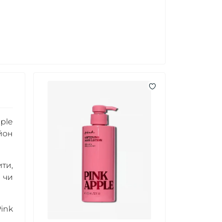
pple
ьйон
ти,
 чи
ink