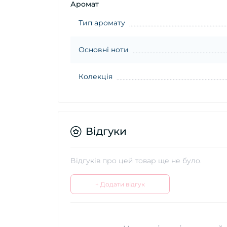
Аромат
Тип аромату
Основні ноти
Колекція
Відгуки
Відгуків про цей товар ще не було.
+ Додати відгук