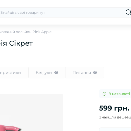
ований лосьйон Pink Apple
ія Сікрет
теристики
Відгуки
Питання
0
0
В наявності
599 грн.
Знайшли дешевш