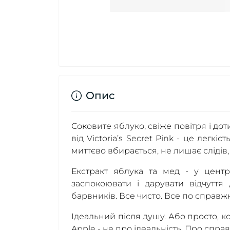
Опис
Соковите яблуко, свіже повітря і дот
від Victoria’s Secret Pink - це легк
миттєво вбирається, не лишає слідів,
Екстракт яблука та мед - у цент
заспокоювати і дарувати відчуття д
барвників. Все чисто. Все по справж
Ідеальний після душу. Або просто, к
Apple - не про ідеальність. Про справ