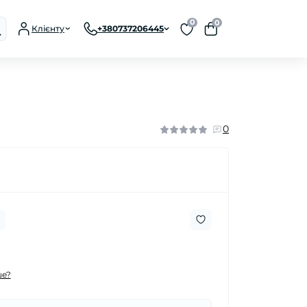
0
0
Клієнту
+380737206445
0
е?