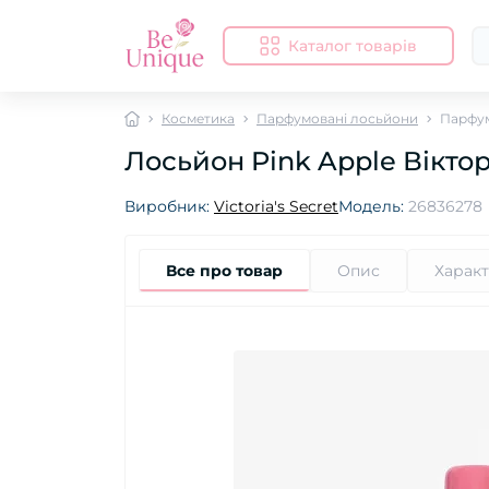
Каталог товарів
Косметика
Парфумовані лосьйони
Парфум
Лосьйон Pink Apple Віктор
Виробник:
Victoria's Secret
Модель:
26836278
Все про товар
Опис
Харак