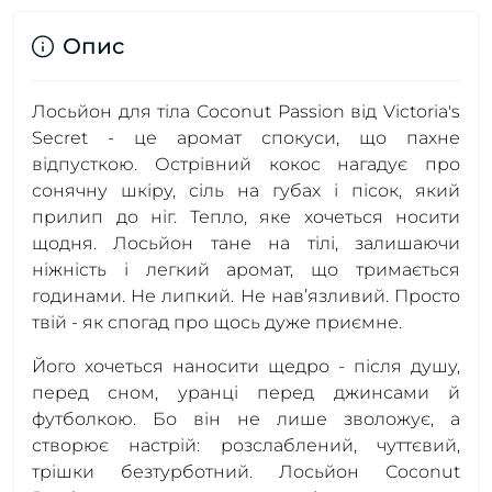
Опис
Лосьйон для тіла Coconut Passion від Victoria's
Secret - це аромат спокуси, що пахне
відпусткою. Острівний кокос нагадує про
сонячну шкіру, сіль на губах і пісок, який
прилип до ніг. Тепло, яке хочеться носити
щодня. Лосьйон тане на тілі, залишаючи
ніжність і легкий аромат, що тримається
годинами. Не липкий. Не нав’язливий. Просто
твій - як спогад про щось дуже приємне.
Його хочеться наносити щедро - після душу,
перед сном, уранці перед джинсами й
футболкою. Бо він не лише зволожує, а
створює настрій: розслаблений, чуттєвий,
трішки безтурботний. Лосьйон Coconut