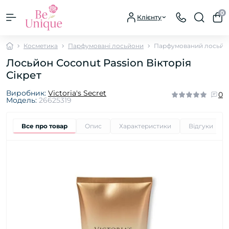
0
Клієнту
Косметика
Парфумовані лосьйони
Парфумований лосьйон
Лосьйон Coconut Passion Вікторія
Сікрет
Виробник:
Victoria's Secret
0
Модель:
26625319
Все про товар
Опис
Характеристики
Відгуки
0