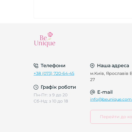
Телефони
Наша адреса
+38 (073) 720-64-45
м.Київ, Ярославів В
27
Графік роботи
E-mail
Пн-Пт: з 9 до 20
info@beunique.com
Сб-Нд: з 10 до 18
Перейти до ко