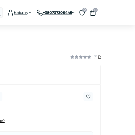
0
0
Клієнту
+380737206445
0
е?