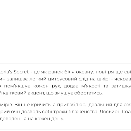
toria's Secret - це як ранок біля океану: повітря ще св
н залишає легкий цитрусовий слід на шкірі - яскрав
 пом’якшує кожен рух, додає м'якості та затишку
 квітковий акцент, що змушує обертатись.
мірів. Він не кричить, а приваблює. Ідеальний для се
рий очі і дозволь собі трохи блаженства. Лосьйон Coa
 задоволення на кожен день.