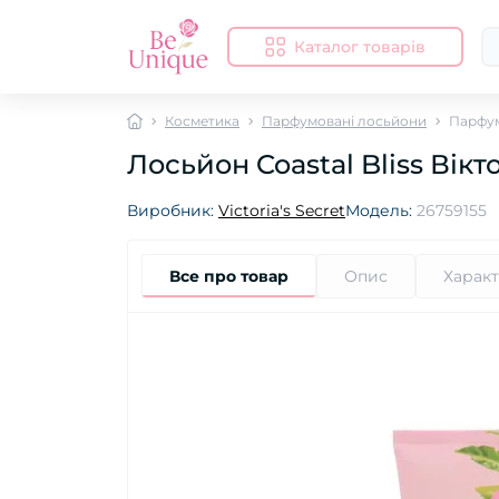
Каталог товарів
Косметика
Парфумовані лосьйони
Парфум
Лосьйон Coastal Bliss Вікт
Виробник:
Victoria's Secret
Модель:
26759155
Все про товар
Опис
Харак