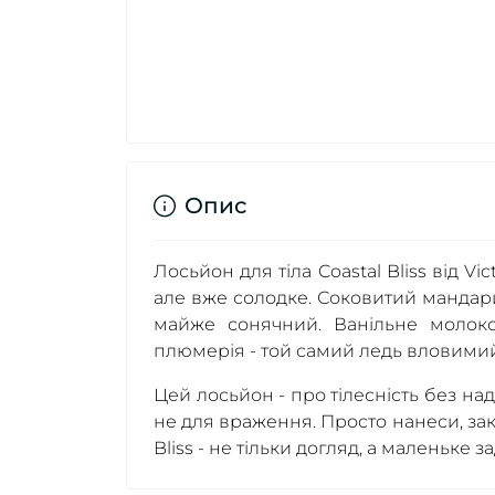
Опис
Лосьйон для тіла Coastal Bliss від Vic
але вже солодке. Соковитий мандари
майже сонячний. Ванільне молоко
плюмерія - той самий ледь вловимий
Цей лосьйон - про тілесність без над
не для враження. Просто нанеси, зак
Bliss - не тільки догляд, а маленьке