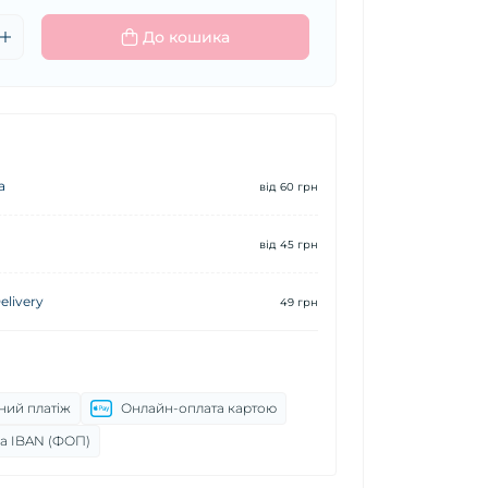
До кошика
а
від 60 грн
від 45 грн
livery
49 грн
ний платіж
Онлайн-оплата картою
а IBAN (ФОП)