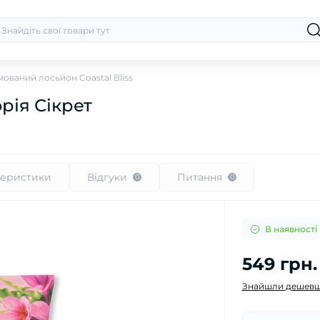
ований лосьйон Coastal Bliss
орія Сікрет
теристики
Відгуки
Питання
0
0
В наявності
549 грн.
Знайшли дешевш