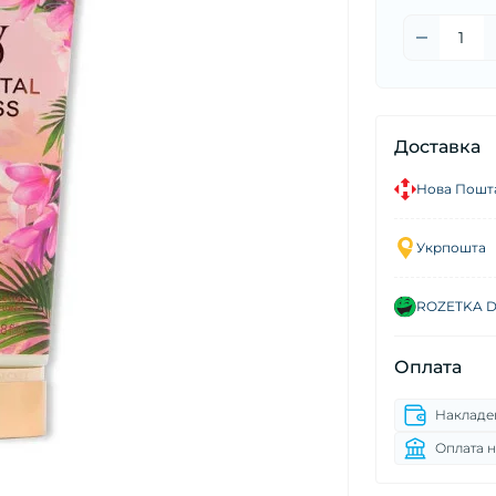
Доставка
Нова Пошт
Укрпошта
ROZETKA De
Оплата
Накладе
Оплата н