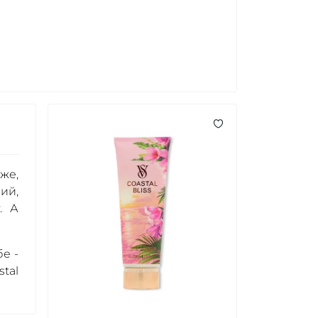
іже,
ий,
. А
бе -
stal