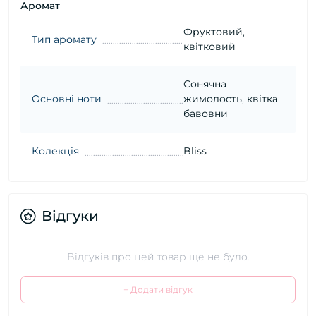
Аромат
Фруктовий,
Тип аромату
квітковий
Сонячна
Основні ноти
жимолость, квітка
бавовни
Колекція
Bliss
Відгуки
Відгуків про цей товар ще не було.
+ Додати відгук