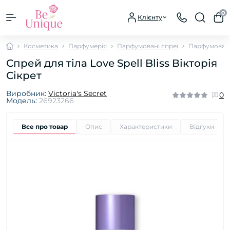
0
Клієнту
Косметика
Парфумерія
Парфумовані спреї
Парфумований
Спрей для тіла Love Spell Bliss Вікторія
Сікрет
Виробник:
Victoria's Secret
0
Модель:
26923266
Все про товар
Опис
Характеристики
Відгуки
0