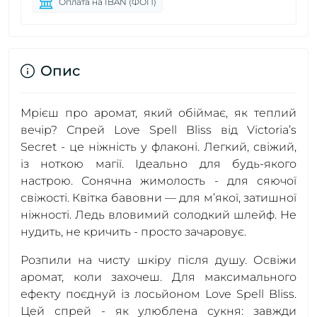
Оплата на IBAN (ФОП)
Опис
Мрієш про аромат, який обіймає, як теплий
вечір? Спрей Love Spell Bliss від Victoria’s
Secret - це ніжність у флаконі. Легкий, свіжий,
із ноткою магії. Ідеально для будь-якого
настрою. Сонячна жимолость - для сяючої
свіжості. Квітка бавовни — для м’якої, затишної
ніжності. Ледь вловимий солодкий шлейф. Не
нудить, не кричить - просто зачаровує.
Розпили на чисту шкіру після душу. Освіжи
аромат, коли захочеш. Для максимального
ефекту поєднуй із лосьйоном Love Spell Bliss.
Цей спрей - як улюблена сукня: завжди