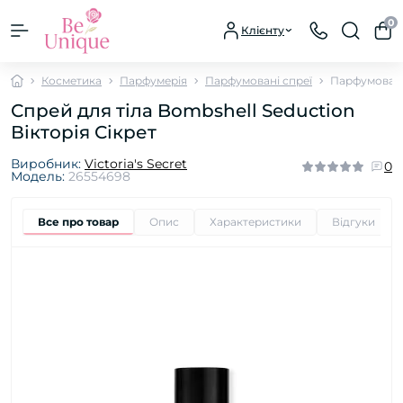
0
Клієнту
Косметика
Парфумерія
Парфумовані спреї
Парфумовани
Спрей для тіла Bombshell Seduction
Вікторія Сікрет
Виробник:
Victoria's Secret
0
Модель:
26554698
Все про товар
Опис
Характеристики
Відгуки
0