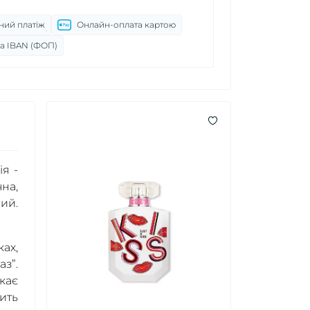
ний платіж
Онлайн-оплата картою
а IBAN (ФОП)
я -
на,
ий.
ах,
з”.
кає
ить