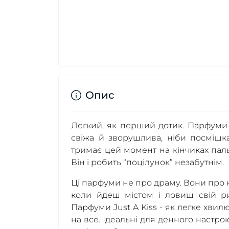
Опис
Легкий, як перший дотик. Парфуми Ju
свіжа й зворушлива, ніби посмішка
тримає цей момент на кінчиках паль
Він і робить “поцілунок” незабутнім.
Ці парфуми не про драму. Вони про н
коли йдеш містом і ловиш свій ри
Парфуми Just A Kiss - як легке хвил
на все. Ідеальні для денного настро