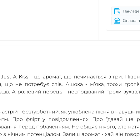
Накладе
Оплата н
st A Kiss - це аромат, що починається з гри. Півоні
, що не потребує слів. Ашока - м’яка, трохи тропіч
ців. А рожевий перець - несподіваний, трохи зухвал
астрій - безтурботний, як улюблена пісня в навушник
тм. Про флірт у повідомленнях. Про “давай ще ра
ювання перед побаченням. Не обіцяє нічого, але натя
ю з нічним потенціалом. Залиш аромат - хай він говор