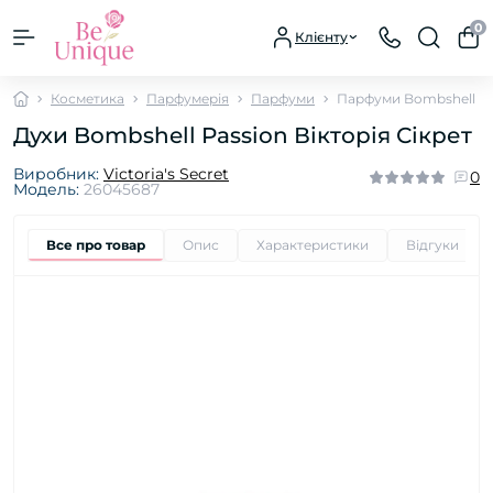
0
Клієнту
Косметика
Парфумерія
Парфуми
Парфуми Bombshell Pa
Духи Bombshell Passion Вікторія Сікрет
Виробник:
Victoria's Secret
0
Модель:
26045687
Все про товар
Опис
Характеристики
Відгуки
0