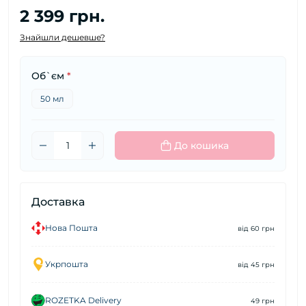
2 399 грн.
Знайшли дешевше?
Об`єм
*
50 мл
До кошика
Доставка
Нова Пошта
від 60 грн
Укрпошта
від 45 грн
ROZETKA Delivery
49 грн