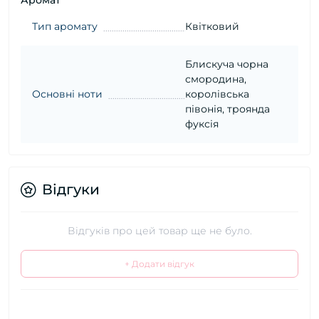
Аромат
Тип аромату
Квітковий
Блискуча чорна
смородина,
Основні ноти
королівська
півонія, троянда
фуксія
Відгуки
Відгуків про цей товар ще не було.
+ Додати відгук