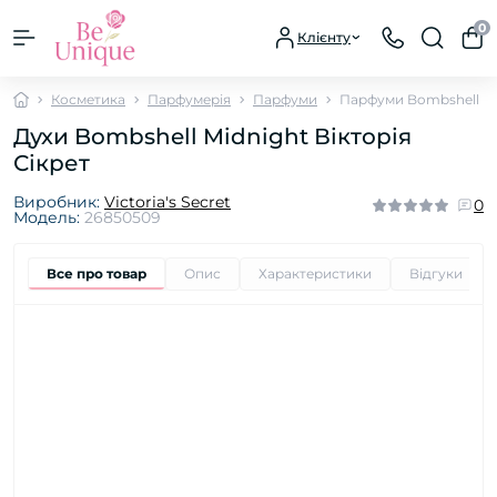
0
Клієнту
Косметика
Парфумерія
Парфуми
Парфуми Bombshell Mi
Духи Bombshell Midnight Вікторія
Сікрет
Виробник:
Victoria's Secret
0
Модель:
26850509
Все про товар
Опис
Характеристики
Відгуки
0