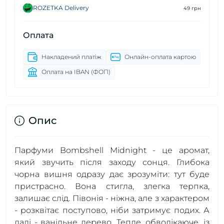
ROZETKA Delivery
49 грн
Оплата
Накладений платіж
Онлайн-оплата картою
Оплата на IBAN (ФОП)
Опис
Парфуми Bombshell Midnight - це аромат,
який звучить після заходу сонця. Глибока
чорна вишня одразу дає зрозуміти: тут буде
пристрасно. Вона стигла, злегка терпка,
залишає слід. Півонія - ніжна, але з характером
- розквітає поступово, ніби затримує подих. А
далі - ванільне дерево. Тепле, обволікаюче, із