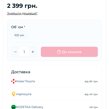
2 399 грн.
Знайшли дешевше?
Об`єм
*
100 мл
До кошика
Доставка
Нова Пошта
від 60 грн
Укрпошта
від 45 грн
ROZETKA Delivery
49 грн