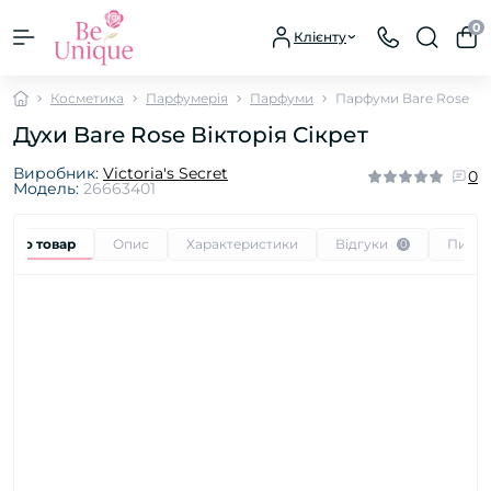
0
Клієнту
Косметика
Парфумерія
Парфуми
Парфуми Bare Rose
Духи Bare Rose Вікторія Сікрет
Виробник:
Victoria's Secret
0
Модель:
26663401
 про товар
Опис
Характеристики
Відгуки
Питан
0