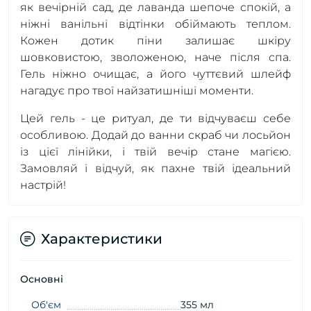
як вечірній сад, де лаванда шепоче спокій, а
ніжні ванільні відтінки обіймають теплом.
Кожен дотик піни залишає шкіру
шовковистою, зволоженою, наче після спа.
Гель ніжно очищає, а його чуттєвий шлейф
нагадує про твої найзатишніші моменти.
Цей гель - це ритуал, де ти відчуваєш себе
особливою. Додай до ванни скраб чи лосьйон
із цієї лінійки, і твій вечір стане магією.
Замовляй і відчуй, як пахне твій ідеальний
настрій!
Характеристики
Основні
Об'єм
355 мл