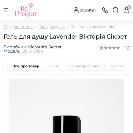
0
Клієнту
Косметика
Гелі для душу
Гель для душу Lavender
Гель для душу Lavender Вікторія Сікрет
Виробник:
Victoria's Secret
0
Модель:
26678904
Все про товар
Опис
Характеристики
Відгуки
0