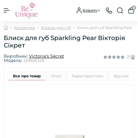
0
Клієнту
Косметика
Блиски для губ
Блиск для губ Sparkling Pear
Блиск для губ Sparkling Pear Вікторія
Сікрет
Виробник:
Victoria's Secret
0
Модель:
26868326
Все про товар
Опис
Характеристики
Відгуки
0